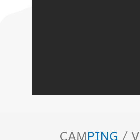
CAM
PING
/ 