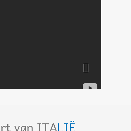
art van ITA
LIË