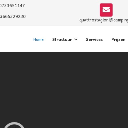
 0733651147
 3665329230
quattrostagioni@camping
Home
Structuur
Services
Prijzen