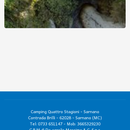
Camping Quattro Stagioni - Sarnano
Contrada Brilli - 62028 - Sarnano (MC)
Tel: 0733 651147
-
Mob: 3665329230
G.B.M di De carolis Massimo & C. S.n.c.